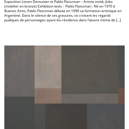
Exposition Lieven Demunter et Pablo Flaiszman – Artiste invité, Jivko
(mobilier en bronze) Exhibition texts : Pablo Flaiszman : Né en 1970 à
Buenos Aires, Pablo Flaiszman débute en 1990 sa formation artistique en
Argentine. Dans le silence de ses gravures, se croisent les regards
pudiques de personnages ayant élu résidence dans l’œuvre intime de […]