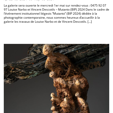
La galerie sera ouverte le mercredi 1er mai sur rendez-vous : 0475 92 07
97 Louise Narbo et Vincent Descotils – Mutantx (BIP) 2024 Dans le cadre de
l’événement institutionnel liégeois “Mutantx” (BIP 2024) dédiée à la
photographie contemporaine, nous sommes heureux d’accueillir à la
galerie les travaux de Louise Narbo et de Vincent Descotils. […]