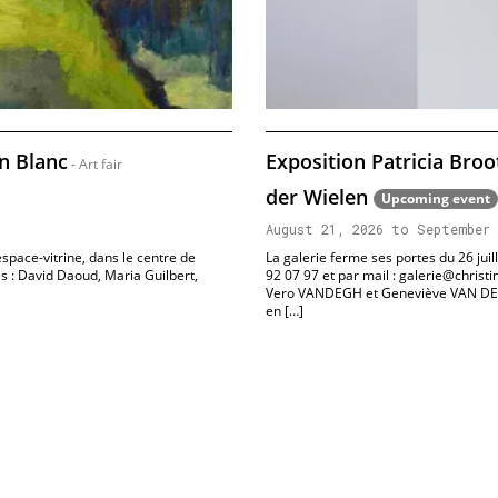
n Blanc
Exposition Patricia Bro
- Art fair
der Wielen
Upcoming event
August 21, 2026 to September 
espace-vitrine, dans le centre de
La galerie ferme ses portes du 26 jui
s : David Daoud, Maria Guilbert,
92 07 97 et par mail : galerie@christ
Vero VANDEGH et Geneviève VAN DER 
en […]