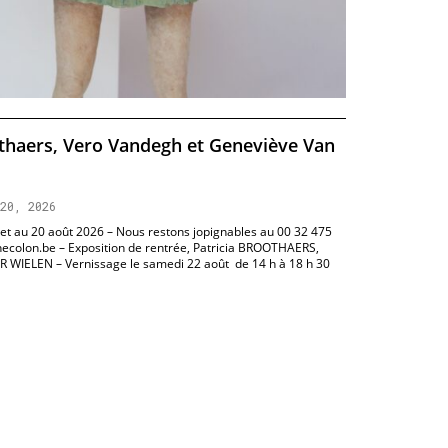
othaers, Vero Vandegh et Geneviève Van
20, 2026
llet au 20 août 2026 – Nous restons jopignables au 00 32 475
inecolon.be – Exposition de rentrée, Patricia BROOTHAERS,
WIELEN – Vernissage le samedi 22 août de 14 h à 18 h 30