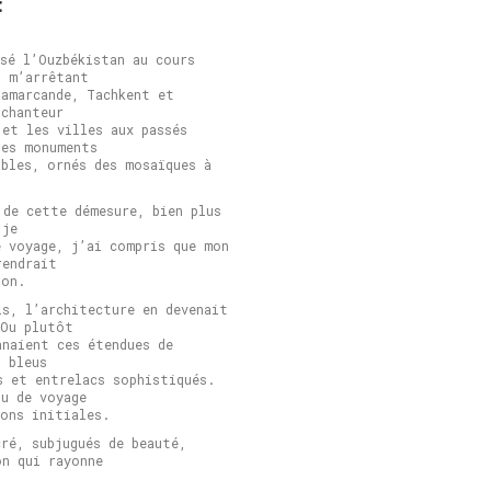
:
rsé l’Ouzbékistan au cours
n m’arrêtant
Samarcande, Tachkent et
nchanteur
 et les villes aux passés
des monuments
ables, ornés des mosaïques à
 de cette démesure, bien plus
 je
e voyage, j’ai compris que mon
rendrait
ion.
is, l’architecture en devenait
 Ou plutôt
nnaient ces étendues de
s bleus
s et entrelacs sophistiqués.
ou de voyage
ions initiales.
cré, subjugués de beauté,
on qui rayonne