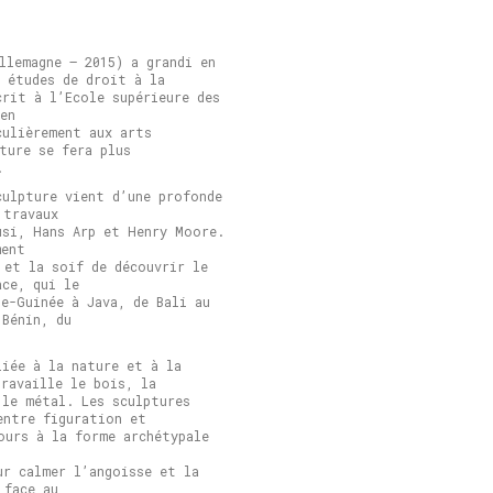
llemagne – 2015) a grandi en
s études de droit à la
crit à l’Ecole supérieure des
en
culièrement aux arts
ture se fera plus
.
culpture vient d’une profonde
 travaux
usi, Hans Arp et Henry Moore.
ment
 et la soif de découvrir le
ace, qui le
le-Guinée à Java, de Bali au
 Bénin, du
liée à la nature et à la
travaille le bois, la
 le métal. Les sculptures
entre figuration et
ours à la forme archétypale
ur calmer l’angoisse et la
 face au