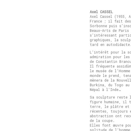
Axel CASSEL
Axel Cassel (1955, A
France ; il fait de
Sorbonne puis s’ins
Beaux-Arts de Paris 
s’intéressant parti
graphiques, la sculp
tard en autodidacte
L’intérêt pour la s
admiration pour les
de Constantin Branc
Il fréquente assidû
le musée de l’Homme
monde le prend, ten
mènera de la Nouvel
Burkina, du Togo au
Népal à l’Inde…
Sa sculpture reste 
figure humaine, il 
terre, le plâtre et
récentes, toujours 
abstraction ont rec
de la coupe.
Elles font œuvre po
solitude de l’homme