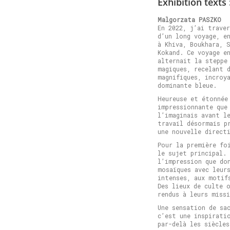
Exhibition texts 
Malgorzata PASZKO
En 2022, j’ai trave
d’un long voyage, e
à Khiva, Boukhara, 
Kokand. Ce voyage e
alternait la steppe
magiques, recelant 
magnifiques, incroy
dominante bleue.
Heureuse et étonnée
impressionnante que
l’imaginais avant l
travail désormais p
une nouvelle direct
Pour la première fo
le sujet principal.
l’impression que do
mosaïques avec leur
intenses, aux motif
Des lieux de culte 
rendus à leurs miss
Une sensation de sa
c’est une inspirati
par-delà les siècles