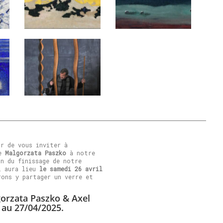
ir de vous inviter à
te
Malgorzata Paszko
à notre
on du finissage de notre
i aura lieu
le samedi 26 avril
rons y partager un verre et
.
orzata Paszko & Axel
 au 27/04/2025.