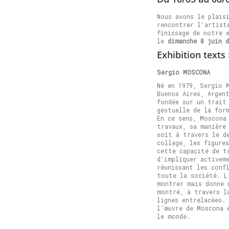
Nous avons le plais
rencontrer l’artist
finissage de notre 
le
dimanche 8 juin d
Exhibition texts 
Sergio MOSCONA
Né en 1979, Sergio 
Buenos Aires, Argen
fondée sur un trait
gestuelle de la for
En ce sens, Moscona
travaux, sa manière
soit à travers le d
collage, les figure
cette capacité de t
d’impliquer activem
réunissant les conf
toute la société. L
montrer mais donne 
montré, à travers l
lignes entrelacées.
l’œuvre de Moscona 
le monde.