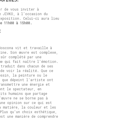
ir de vous inviter à
e JIVKO, à l’occasion du
exposition. Celui-ci aura lieu
e 11h00 à 15h00.
:
Moscona vit et travaille à
tine. Son œuvre est complexe,
 sûr complété par une
me qui fait naître l’émotion.
 traduit dans chacun de ses
 de voir la réalité. Que ce
essin, la peinture ou le
s que dépeint l’artiste ont
ransmettre une énergie et
ent le spectateur, en
lits humains que partage
’œuvre ne se borne pas à
une opinion sur ce qui est
a matière, la couleur et les
 Plus qu’un choix esthétique,
est une manière de comprendre