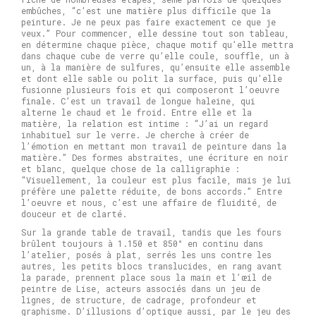
embûches, “c’est une matière plus difficile que la
peinture. Je ne peux pas faire exactement ce que je
veux.” Pour commencer, elle dessine tout son tableau,
en détermine chaque pièce, chaque motif qu’elle mettra
dans chaque cube de verre qu’elle coule, souffle, un à
un, à la manière de sulfures, qu’ensuite elle assemble
et dont elle sable ou polit la surface, puis qu’elle
fusionne plusieurs fois et qui composeront l’oeuvre
finale. C’est un travail de longue haleine, qui
alterne le chaud et le froid. Entre elle et la
matière, la relation est intime : “J’ai un regard
inhabituel sur le verre. Je cherche à créer de
l’émotion en mettant mon travail de peinture dans la
matière.” Des formes abstraites, une écriture en noir
et blanc, quelque chose de la calligraphie :
“Visuellement, la couleur est plus facile, mais je lui
préfère une palette réduite, de bons accords.” Entre
l’oeuvre et nous, c’est une affaire de fluidité, de
douceur et de clarté.
Sur la grande table de travail, tandis que les fours
brûlent toujours à 1.150 et 850° en continu dans
l’atelier, posés à plat, serrés les uns contre les
autres, les petits blocs translucides, en rang avant
la parade, prennent place sous la main et l’œil de
peintre de Lise, acteurs associés dans un jeu de
lignes, de structure, de cadrage, profondeur et
graphisme. D’illusions d’optique aussi, par le jeu des