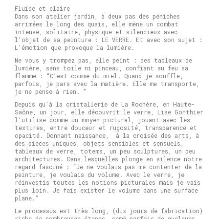
Fluide et claire
Dans son atelier jardin, à deux pas des péniches
arrimées le long des quais, elle mène un combat
intense, solitaire, physique et silencieux avec
l’objet de sa peinture : LE VERRE. Et avec son sujet :
L’émotion que provoque la lumière.
Ne vous y trompez pas, elle peint : des tableaux de
lumière, sans toile ni pinceau, confiant au feu sa
flamme : “C’est comme du miel. Quand je souffle,
parfois, je pars avec la matière. Elle me transporte,
je ne pense à rien. ”
Depuis qu’à la cristallerie de La Rochère, en Haute-
Saône, un jour, elle découvrit le verre, Lise Gonthier
l’utilise comme un moyen pictural, jouant avec les
textures, entre douceur et rugosité, transparence et
opacité. Donnant naissance, à la croisée des arts, à
des pièces uniques, objets sensibles et sensuels,
tableaux de verre, totems, un peu sculptures, un peu
architectures. Dans lesquelles plonge en silence notre
regard fasciné : “Je ne voulais pas me contenter de la
peinture, je voulais du volume. Avec le verre, je
réinvestis toutes les notions picturales mais je vais
plus loin. Je fais exister le volume dans une surface
plane.”
Le processus est très long, (dix jours de fabrication)
riche de nombreuses étapes, semé parfois de quelques