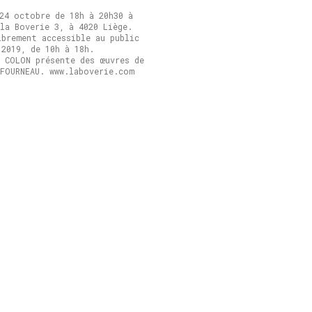
 24 octobre de 18h à 20h30 à
la Boverie 3, à 4020 Liège.
ibrement accessible au public
 2019, de 10h à 18h.
e COLON présente des œuvres de
 FOURNEAU. www.laboverie.com