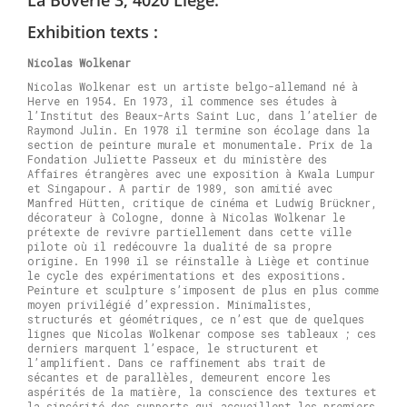
La Boverie 3, 4020 Liège.
Exhibition texts :
Nicolas Wolkenar
Nicolas Wolkenar est un artiste belgo-allemand né à
Herve en 1954. En 1973, il commence ses études à
l’Institut des Beaux-Arts Saint Luc, dans l’atelier de
Raymond Julin. En 1978 il termine son écolage dans la
section de peinture murale et monumentale. Prix de la
Fondation Juliette Passeux et du ministère des
Affaires étrangères avec une exposition à Kwala Lumpur
et Singapour. A partir de 1989, son amitié avec
Manfred Hütten, critique de cinéma et Ludwig Brückner,
décorateur à Cologne, donne à Nicolas Wolkenar le
prétexte de revivre partiellement dans cette ville
pilote où il redécouvre la dualité de sa propre
origine. En 1990 il se réinstalle à Liège et continue
le cycle des expérimentations et des expositions.
Peinture et sculpture s’imposent de plus en plus comme
moyen privilégié d’expression. Minimalistes,
structurés et géométriques, ce n’est que de quelques
lignes que Nicolas Wolkenar compose ses tableaux ; ces
derniers marquent l’espace, le structurent et
l’amplifient. Dans ce raffinement abs trait de
sécantes et de parallèles, demeurent encore les
aspérités de la matière, la conscience des textures et
la sincérité des supports qui accueillent les premiers