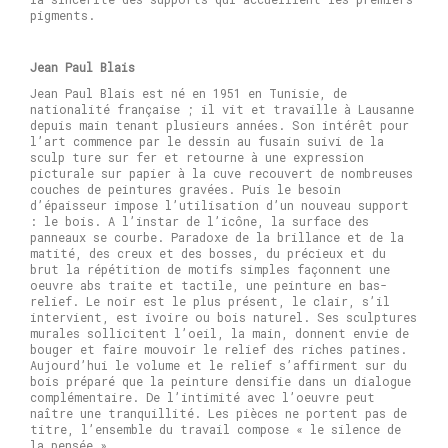
pigments.
Jean Paul Blais
Jean Paul Blais est né en 1951 en Tunisie, de
nationalité française ; il vit et travaille à Lausanne
depuis main tenant plusieurs années. Son intérêt pour
l’art commence par le dessin au fusain suivi de la
sculp ture sur fer et retourne à une expression
picturale sur papier à la cuve recouvert de nombreuses
couches de peintures gravées. Puis le besoin
d’épaisseur impose l’utilisation d’un nouveau support
: le bois. A l’instar de l’icône, la surface des
panneaux se courbe. Paradoxe de la brillance et de la
matité, des creux et des bosses, du précieux et du
brut la répétition de motifs simples façonnent une
oeuvre abs traite et tactile, une peinture en bas-
relief. Le noir est le plus présent, le clair, s’il
intervient, est ivoire ou bois naturel. Ses sculptures
murales sollicitent l’oeil, la main, donnent envie de
bouger et faire mouvoir le relief des riches patines.
Aujourd’hui le volume et le relief s’affirment sur du
bois préparé que la peinture densifie dans un dialogue
complémentaire. De l’intimité avec l’oeuvre peut
naître une tranquillité. Les pièces ne portent pas de
titre, l’ensemble du travail compose « le silence de
la pensée »